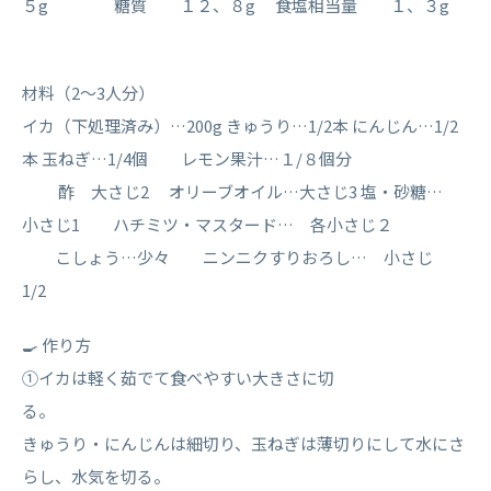
５g 糖質 １２、８g 食塩相当量 １、３g
材料（2〜3人分）
イカ（下処理済み）…200g きゅうり…1/2本 にんじん…1/2
本 玉ねぎ…1/4個 レモン果汁…１/８個分
酢 大さじ2 オリーブオイル…大さじ3 塩・砂糖…
小さじ1 ハチミツ・マスタード… 各小さじ２
こしょう…少々 ニンニクすりおろし… 小さじ
1/2
🍳 作り方
①イカは軽く茹でて食べやすい大きさに切
る
きゅうり・にんじんは細切り、玉ねぎは薄切りにして水にさ
らし、水気を切る。