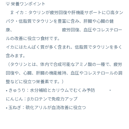
💡 栄養ワンポイント
🦑 イカ：タウリンが疲労回復や肝機能サポートに◎高タン
パク・低脂質でタウリンを豊富に含み、肝臓や心臓の健
康、 疲労回復、血圧やコレステロー
ルの改善に役立つ食材です。
イカにはたんぱく質が多く含まれ、低脂質でタウリンを多く
含みます。
（
タウリンとは
、体内で合成可能なアミノ酸の一種で、疲労
回復や、心臓、肝臓の機能維持、血圧やコレステロールの調
整などに役立つ栄養素です。）
• きゅうり：水分補給とカリウムでむくみ予防 ・
にんじん：βカロテンで免疫力アップ
• 玉ねぎ：硫化アリルが血流改善に役立つ